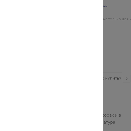
Все характеристики
Цена действительна только для 
магазинах
Ру16 (G 1/2") предназначен
проводы холодной и горячей
материалу корпуса и
ВИДЕО
СТАТЬИ
ОТЗЫВЫ
КАК КУПИТЬ?
латунные запорные
применяются в трубопроводах, насосах, компрессорах и в
стройства изготавливаются из латуни. Такая арматура