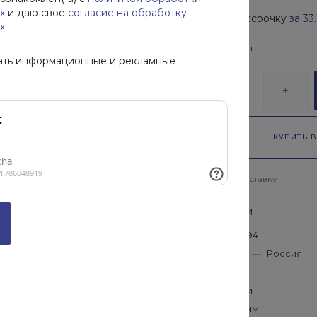
х
и даю свое
согласие на обработку
Купить в рассрочку
за
33
х
В наличии
52
шт
ать информационные и рекламные
-
+
КУПИТЬ В
Рассчитать доставку
Характеристики
ГОСТ
—
50646-94
Производитель
—
Россия
Длина
—
75 мм
Высота
—
72 мм
Диаметр
—
10 мм