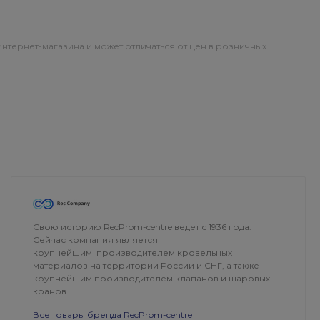
интернет-магазина и может отличаться от цен в розничных
ОПЛАТА
ДОСТАВКА
Свою историю RecProm-centre ведет с 1936 года.
Сейчас компания является
крупнейшим производителем кровельных
материалов на территории России и СНГ, а также
крупнейшим производителем клапанов и шаровых
кранов.
Все товары бренда RecProm-centre