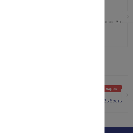
тальных разновидностей обработки являются
ействия на материал и малая деформация заготовок. За
кращается время процедуры.
Базовый блок в сборе
Подарок
ВСП-250/2 размер 2х2 м
0 руб.
16 000 руб.
Выбрать