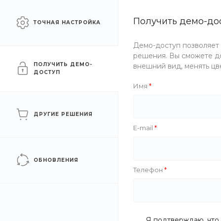
Сайт для промышленных
Получить демо-до
Москва
ТОЧНАЯ НАСТРОЙКА
компаний
Демо-доступ позволяет
Каталог
Услуги
Компани
решения. Вы сможете до
ПОЛУЧИТЬ ДЕМО-
внешний вид, менять цв
ДОСТУП
Главная
/
Каталог товаров
/
Запорная арматура
/
Клапаны
/
Имя
Клапан запорный латунны
ДРУГИЕ РЕШЕНИЯ
E-mail
ОБНОВЛЕНИЯ
Телефон
Я подтверждаю, что 