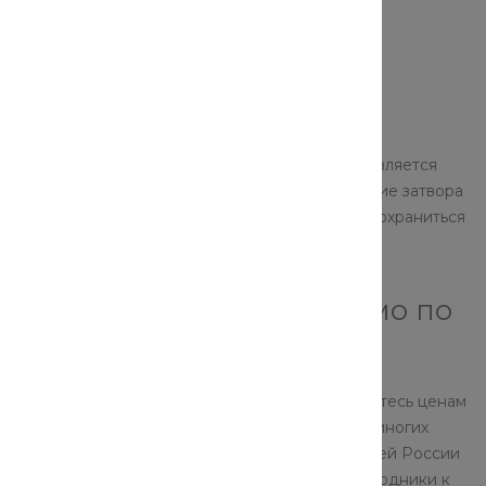
.
 компрессоре или затвор для трубопровода.
етров. Управление запорным вентилем осуществляется
резьбу которая обеспечивает закрытие и открытие затвора
ка рабочей среды. Выбранное вами положение сохраниться
илю под напором перемещающейся среды.
унные запорные в мск и мо по
 вы обязательно попадете на наш сайт, и удивитесь ценам
ше предприятие является официальным дилером многих
м поставщиком трубопроводной арматуры по всей России
, вы найдете даже самый редкий клапан и расходники к