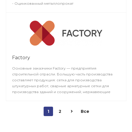
- Оцинкованный металлопрокат
В компании комфортные условия сотрудничества как с
юридическими, так и с частными лицами.
Дополнительно, ПромАтом Энерджи предлагает весь
спект услуг для монтажа собственной продукции.
Работают в промышленной сфере более 40 лет.
Factory
Основные заказчики Factory — предприятия
строительной отрасли. Большую часть производства
составляет продукция: сетка для производства
штукатурных работ, сварные арматурные сетки для
производства зданий и сооружений; нержавеющие
квадраты и круги; профильные трубы. Усредненный
объем производимой продукции– около 500 единиц в
год. Среднее число специалистов, занятых в
1
2
Все
производстве – около 700 человек.