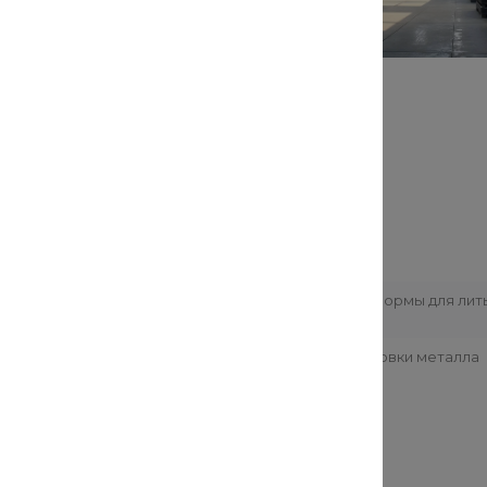
ании объемной модели на
Изготовление формы для лит
е
внутренняя
Способы полировки металла
заком