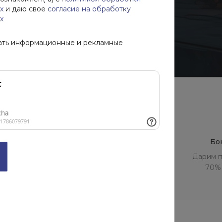
х
и даю свое
согласие на обработку
х
ать информационные и рекламные
тность
Соблюдаем сроки
Бо
 пункту
Оказываем услуги любой
Дарим п
сложности
70% 