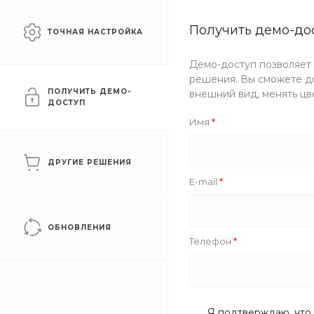
Сайт для промышленных
Получить демо-до
Москва
ТОЧНАЯ НАСТРОЙКА
компаний
Демо-доступ позволяет
Каталог
Услуги
Компани
решения. Вы сможете до
ПОЛУЧИТЬ ДЕМО-
внешний вид, менять цв
ДОСТУП
Главная
/
Услуги
/
Литье и обработка
/
Ремонт труб
Имя
ДРУГИЕ РЕШЕНИЯ
Ремонт труб
E-mail
ОБНОВЛЕНИЯ
Телефон
Существенным отличием от остальных разновидн
неимение механического воздействия на материа
За счет ускоренного резания сокращается время
Я подтверждаю, что 