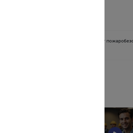
икат качества
3. Сертификат пожаробез
37.43 КБ
PDF