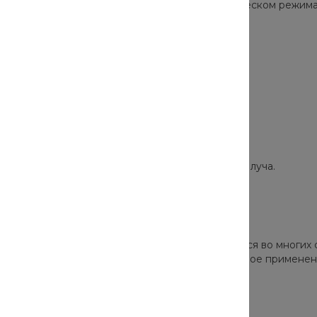
тановки работают в непрерывном или периодическом режима
. Чем толще продукция – тем мощнее действие луча.
одукции для обработки, широко эксплуатируется во многих с
кже данная разновидность обработки находит свое применен