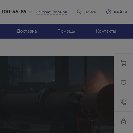
) 100-45-85
Заказать звонок
Поиск
ВОЙТИ
0-45-85
Доставка
Помощь
Контакты
л.
я, д. 39
-18:30
ходной
eb.ru