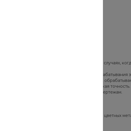
товок в листовой форме.
этому этот вид обработки эксплуатируется в тех случаях, ко
й мощностью. В большинстве случаев для обрабатывания за
ом диапазоне. Под воздействием луча, участок обрабатываем
лазерным лучом. Для процесса характерна высокая точность.
ю компьютера, готовится по предоставленным чертежам.
конных и твердотельных лучей.
х видов стали, меди, алюминия, латуни, других цветных мет