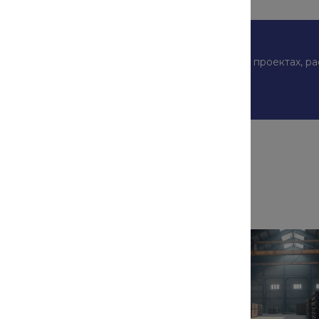
скажем о наших услугах, видах работ и типовых проектах, р
подготовим индивидуальное предложение!