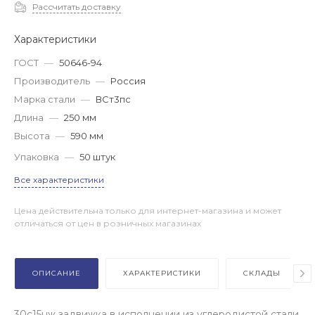
Рассчитать доставку
Характеристики
ГОСТ
—
50646-94
Производитель
—
Россия
Марка стали
—
ВСт3пс
Длина
—
250 мм
Высота
—
590 мм
Упаковка
—
50 штук
Все характеристики
Цена действительна только для интернет-магазина и может
отличаться от цен в розничных магазинах
ОПИСАНИЕ
ХАРАКТЕРИСТИКИ
СКЛАДЫ
30с15нж задвижка в исполнении из углеродистой стали