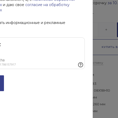
Купить в рассрочку
за
10
х
и даю свое
согласие на обработку
х
В наличии
96
кг
ать информационные и рекламные
-
+
КУПИТЬ В
Рассчитать доставку
Характеристики
ГОСТ
—
26020-83
Марка стали
—
08Х18H10
Длина
—
7000 мм
Высота
—
180 - 260 мм
Ширина
—
220 мм