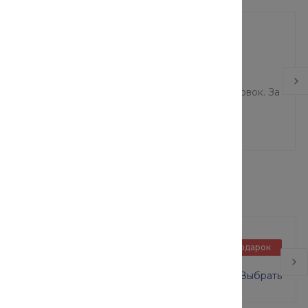
тальных разновидностей обработки являются
ействия на материал и малая деформация заготовок. За
кращается время процедуры.
Базовый блок в сборе
Подарок
ВСП-250/2 размер 2х2 м
0 руб.
16 000 руб.
Выбрать