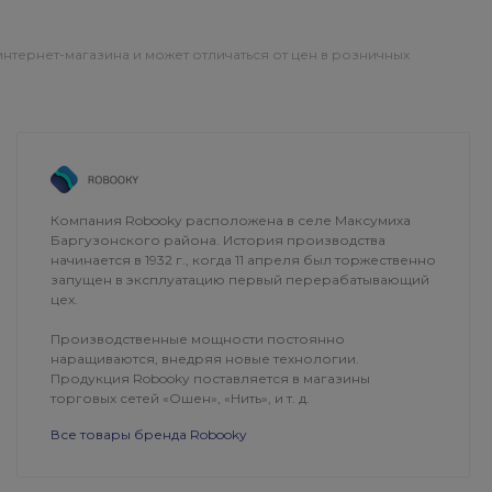
интернет-магазина и может отличаться от цен в розничных
ОПЛАТА
ДОСТАВКА
Компания Robooky расположена в селе Максумиха
Баргузонского района. История производства
начинается в 1932 г., когда 11 апреля был торжественно
запущен в эксплуатацию первый перерабатывающий
цех.
Производственные мощности постоянно
наращиваются, внедряя новые технологии.
Продукция Robooky поставляется в магазины
торговых сетей «Ошен», «Нить», и т. д.
Все товары бренда Robooky