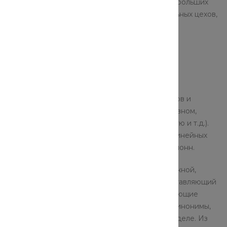
 высота — 10-100 см. Стальные балки средних и больших
крупных складских помещений, машиностроительных цехов,
ий, и поэтому требуют повышенного внимания к
ческая
жения автомобильных и железнодорожных мостов и
ли балка лежит горизонтально, то на нее, в основном,
 горизонтальные поперечные нагрузки (ветровую и т.д.).
пользование стальных балок. Балки небольших линейных
 как материал для межэтажных перекрытий и колонн.
тали Ст3сп/пс5, 09Г2С, 10ХСНД и 15ХСНД, надежной,
азных температурах. Это металлопрофиль, представляющий
лом, который в большей мере испытывает изгибающие
ую балку, используя эти два определения, как синонимы,
ечного сечения в строительстве и инженерном деле. Из