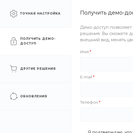
Сайт для промышленных
Получить демо-до
Москва
ТОЧНАЯ НАСТРОЙКА
компаний
Демо-доступ позволяет
Каталог
Услуги
Компани
решения. Вы сможете до
ПОЛУЧИТЬ ДЕМО-
внешний вид, менять цв
ДОСТУП
Главная
/
Каталог товаров
/
Нержавеющий металлопрокат
/
Имя
Балка нержавеющая П-об
ДРУГИЕ РЕШЕНИЯ
E-mail
Хит
Новинка
ОБНОВЛЕНИЯ
Телефон
Я подтверждаю, что 