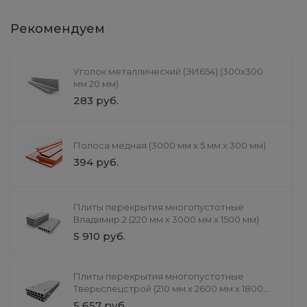
Рекомендуем
Уголок металлический (ЭИ654) (300х300
мм 20 мм)
283 руб.
Полоса медная (3000 мм х 5 мм х 300 мм)
394 руб.
Труба профильная
прямоугольная (30 мм х 2
мм х 25 мм)
Плиты перекрытия многопустотные
99 руб.
Владимир 2 (220 мм х 3000 мм х 1500 мм)
5 910 руб.
Плиты перекрытия многопустотные
Тверьспецстрой (210 мм х 2600 мм х 1800
мм)
5 657 руб.