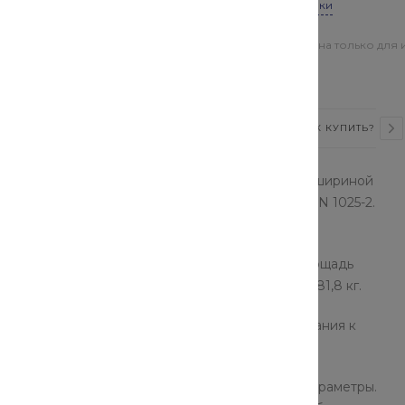
Все характеристики
Цена действительна только для 
магазинах
ВИДЕО
СТАТЬИ
ОТЗЫВЫ
КАК КУПИТЬ?
параллельными гранями полок, высотой 240 мм и шириной
иях. Устаревшее обозначение - балка IPB по DIN 1025-2.
 является сварка лазером.
 толщина стенки 10 мм, толщина полки 17 мм, площадь
с одного метра двутавра из нержавеющей стали 81,8 кг.
0034, размеры балки - по DIN 1025-2-3 , требования к
ера и сами они имеют значительные линейные параметры.