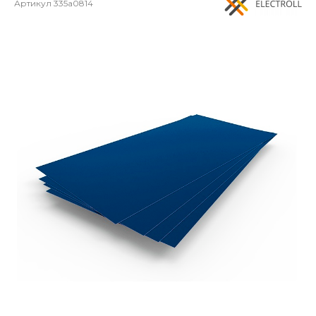
Артикул
335a0814