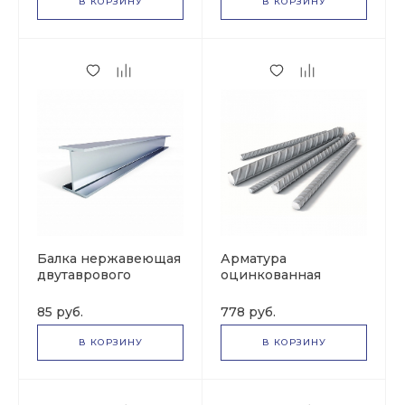
В КОРЗИНУ
В КОРЗИНУ
Балка нержавеющая
Арматура
двутаврового
оцинкованная
сечения (180 мм х
(ЭИ654) (15 мм х 4000
5000 мм х 240 мм)
мм)
85 руб.
778 руб.
В КОРЗИНУ
В КОРЗИНУ