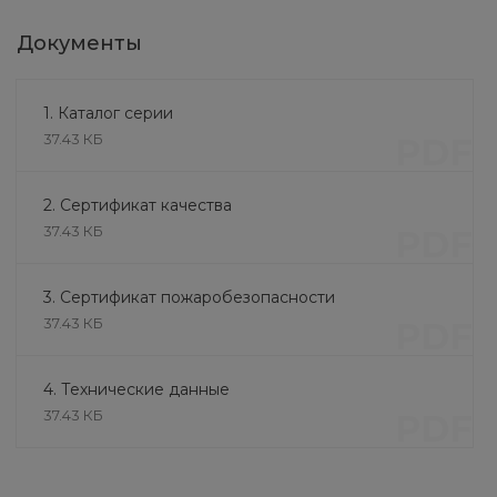
Документы
1. Каталог серии
37.43 КБ
PDF
2. Сертификат качества
Плиты перекрытия
37.43 КБ
PDF
многопустотные Рязань 2
(210 мм х 3000 мм х 1500 мм)
5 676 руб.
3. Сертификат пожаробезопасности
37.43 КБ
PDF
4. Технические данные
37.43 КБ
PDF
Литье и обработка