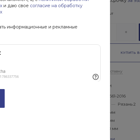
Купить в рассрочку
за
95
х
и даю свое
согласие на обработку
х
В наличии
156
шт
ать информационные и рекламные
-
+
КУПИТЬ В
Рассчитать доставку
Характеристики
ГОСТ
—
ГОСТ 9561-2016
Производитель
—
Рязань 2
Длина
—
3000 мм
Высота
—
230 мм
Ширина
—
1800 мм
Все характеристики