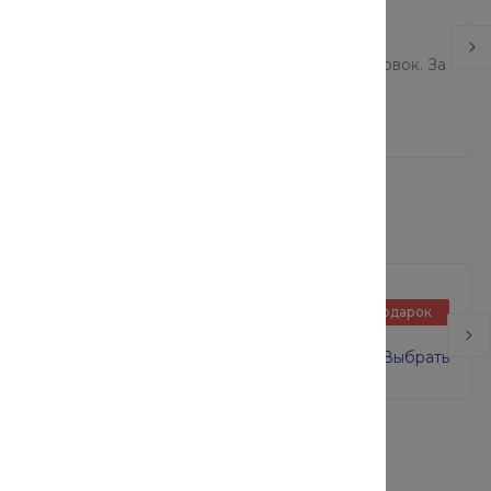
тальных разновидностей обработки являются
ействия на материал и малая деформация заготовок. За
кращается время процедуры.
Базовый блок в сборе
Подарок
ВСП-250/2 размер 2х2 м
0 руб.
16 000 руб.
Выбрать