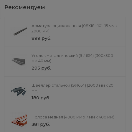
Литье в формы
Рекомендуем
При литье в кокиль улучшается кач
форм. Также появляется возможнос
можно выполнять как вручную, так 
Арматура оцинкованная (08Х18H10) (15 мм х
2000 мм)
899 руб.
Уголок металлический (ЭИ654) (300х300
мм 40 мм)
295 руб.
Комплект промежуточной
Подарок
Швеллер стальной (ЭИ654) (2000 мм х 20
секции для вышки тура ВСР-1
мм)
0 руб.
16 000 руб.
Выбрать
180 руб.
Полоса медная (4000 мм х 7 мм х 400 мм)
381 руб.