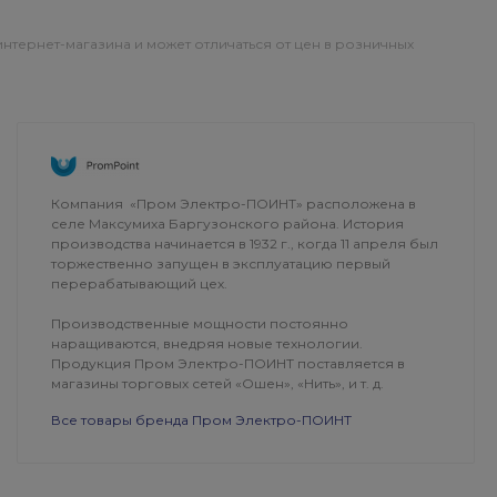
интернет-магазина и может отличаться от цен в розничных
ОПЛАТА
ДОСТАВКА
Компания «Пром Электро-ПОИНТ» расположена в
селе Максумиха Баргузонского района. История
производства начинается в 1932 г., когда 11 апреля был
торжественно запущен в эксплуатацию первый
перерабатывающий цех.
Производственные мощности постоянно
наращиваются, внедряя новые технологии.
Продукция Пром Электро-ПОИНТ поставляется в
магазины торговых сетей «Ошен», «Нить», и т. д.
Все товары бренда Пром Электро-ПОИНТ