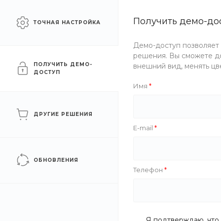
Сайт для промышленных
Получить демо-до
Москва
ТОЧНАЯ НАСТРОЙКА
компаний
Демо-доступ позволяет
Каталог
Услуги
Компани
решения. Вы сможете до
ПОЛУЧИТЬ ДЕМО-
внешний вид, менять цв
ДОСТУП
Главная
/
Каталог товаров
/
Железобетонные изделия
/
Пли
Имя
Плиты перекрытия многоп
ДРУГИЕ РЕШЕНИЯ
E-mail
ОБНОВЛЕНИЯ
Телефон
Я подтверждаю, что 