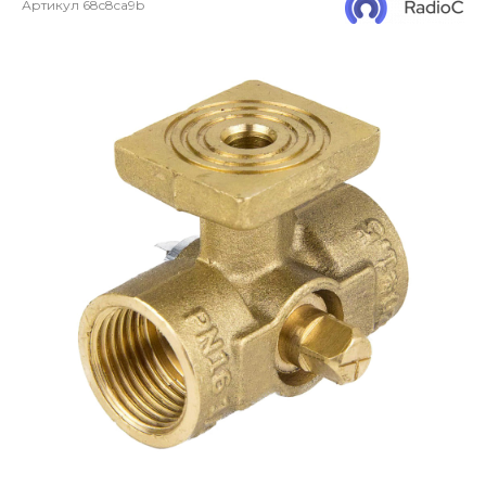
Артикул
68c8ca9b