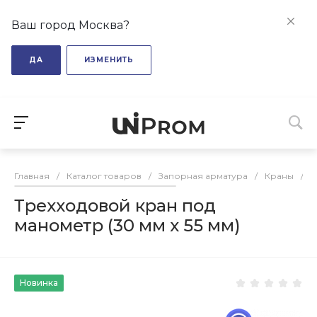
Ваш город Москва?
ДА
ИЗМЕНИТЬ
Главная
/
Каталог товаров
/
Запорная арматура
/
Краны
/
Т
Трехходовой кран под
манометр (30 мм х 55 мм)
Новинка