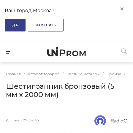
Ваш город Москва?
ДА
ИЗМЕНИТЬ
Главная
/
Каталог товаров
/
Цветные металлы
/
Бронза
/
Ше
Шестигранник бронзовый (5
мм х 2000 мм)
Артикул
0765a145