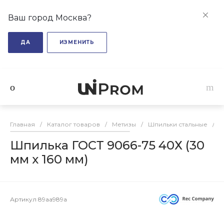
Ваш город Москва?
ДА
ИЗМЕНИТЬ
Главная
/
Каталог товаров
/
Метизы
/
Шпильки стальные
/
Ш
Шпилька ГОСТ 9066-75 40Х (30
мм х 160 мм)
Артикул
89aa989a