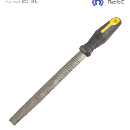
Артикул
8324691c