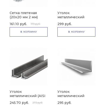
Сетка плетеная
Уголок
(20х20 мм 2 мм)
металлический
(08Х18H10) (200х200
161.10 руб.
299 руб.
179 руб.
мм 40 мм)
В КОРЗИНУ
В КОРЗИНУ
Уголок
Уголок
металлический (AISI
металлический
431) (200х200 мм 40
(ЭИ654) (250х250 мм
245.70 руб.
295 руб.
273 руб.
мм)
20 мм)